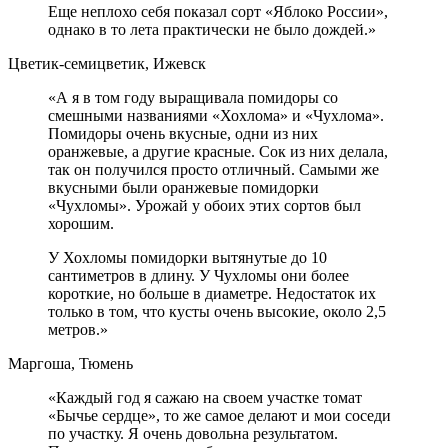
Еще неплохо себя показал сорт «Яблоко России»,
однако в то лета практически не было дождей.»
Цветик-семицветик, Ижевск
«А я в том году выращивала помидоры со
смешными названиями «Хохлома» и «Чухлома».
Помидоры очень вкусные, одни из них
оранжевые, а другие красные. Сок из них делала,
так он получился просто отличный. Самыми же
вкусными были оранжевые помидорки
«Чухломы». Урожай у обоих этих сортов был
хорошим.
У Хохломы помидорки вытянутые до 10
сантиметров в длину. У Чухломы они более
короткие, но больше в диаметре. Недостаток их
только в том, что кусты очень высокие, около 2,5
метров.»
Маргоша, Тюмень
«Каждый год я сажаю на своем участке томат
«Бычье сердце», то же самое делают и мои соседи
по участку. Я очень довольна результатом.