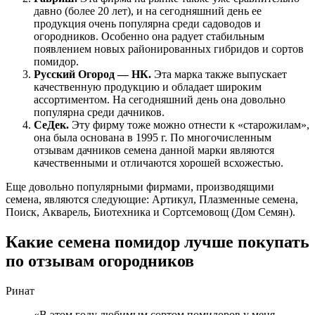
давно (более 20 лет), и на сегодняшний день ее
продукция очень популярна среди садоводов и
огородников. Особенно она радует стабильным
появлением новых районированных гибридов и сортов
помидор.
Русский Огород ― НК.
Эта марка также выпускает
качественную продукцию и обладает широким
ассортиментом. На сегодняшний день она довольно
популярна среди дачников.
СеДек.
Эту фирму тоже можно отнести к «старожилам»,
она была основана в 1995 г. По многочисленным
отзывам дачников семена данной марки являются
качественными и отличаются хорошей всхожестью.
Еще довольно популярными фирмами, производящими
семена, являются следующие: Артикул, Плазменные семена,
Поиск, Акварель, Биотехника и Сортсемовощ (Дом Семян).
Какие семена помидор лучше покупать
по отзывам огородников
Ринат
«В этом году любимым сортом помидоров у меня