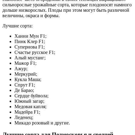
сильнорослые урожайные сорта, которые плодоносят намного
дольше низкорослых. Плоды при этом могут быть различной
величины, окраса и формы.
Лучшие сорта:
Ханни Мун F1;
Пинк Клер F1;
Супернова F1;
Счастье русское F1;
Алый мустанг;
Мажор F1;
Ажур;
Меркурий;
Кукла Маша;
Спрут F1;
Де Барао;
Сердце буйвола;
Южный загар;
Медовая капля;
Мадейра F1;
Леденец;
Микадо розовый и другие.
Лучшие сорта для Подмосковья и средней