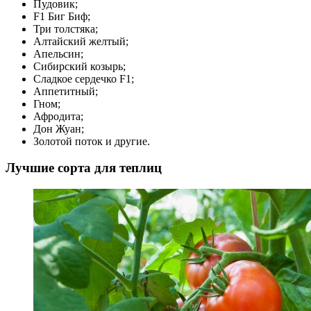
Пудовик;
F1 Биг Биф;
Три толстяка;
Алтайский желтый;
Апельсин;
Сибирский козырь;
Сладкое сердечко F1;
Аппетитный;
Гном;
Афродита;
Дон Жуан;
Золотой поток и другие.
Лучшие сорта для теплиц