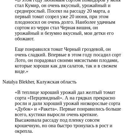
стал Кумир, он очень вкусный, урожайный и
среднерослый. Посеял на рассаду 20 марта, а
первый томат созрел уже 20 июня, при этом
плодоносил он очень долго. Наиболее удачным
сортом из черри стал Черная вишня, он
урожайный и безумно вкусный, мои детки его
обожают.
Еще понравился томат Черный гроздевой, он
очень сладкий. Впервые в этом году посадил сорт
Лото, он порадовал своими мясистыми плодами,
которые хороши как для салатов, так и в свежем
виде.»
Natalya Blekher, Калужская область
«В теплице хороший урожай дал желтый томат
сорта «Перцевидный». А на грядках прекрасно
росли и дали хороший урожай низкорослые сорта
«Дубок» и «Ракета». Первые понравились больше
всего, кустики выросли очень крепкие.
Высаживала рассаду под пленку совсем
крошечную, но она быстро тронулась в рост и
окрепла.