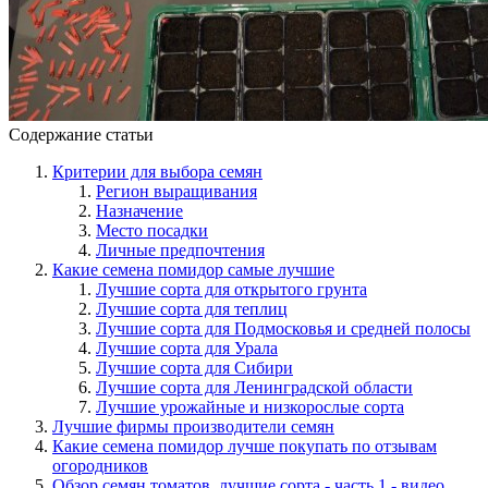
Содержание статьи
Критерии для выбора семян
Регион выращивания
Назначение
Место посадки
Личные предпочтения
Какие семена помидор самые лучшие
Лучшие сорта для открытого грунта
Лучшие сорта для теплиц
Лучшие сорта для Подмосковья и средней полосы
Лучшие сорта для Урала
Лучшие сорта для Сибири
Лучшие сорта для Ленинградской области
Лучшие урожайные и низкорослые сорта
Лучшие фирмы производители семян
Какие семена помидор лучше покупать по отзывам
огородников
Обзор семян томатов, лучшие сорта - часть 1 - видео